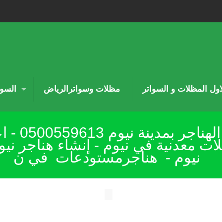
لاول المظلات و السواتر
مظلات وسواترالرياض
السوا
تصنيع وتو
ت معدنية في نيوم - إنشاء هناجر ني
نيوم - هناجرمستودعات في ن