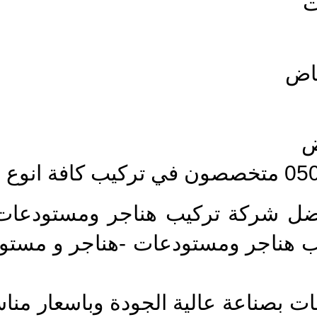
ت
ياض
ض
يب هناجر ومستودعات -هناجر و مستو
ت بصناعة عالية الجودة وباسعار مناس