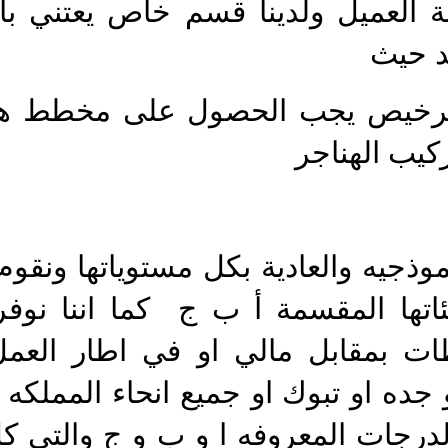
العميل ولدينا قسم خاص يعتني بالت
د حيث
لترخيص يجب الحصول على مخطط ه
كيب الهناجر
نموذجيه والعادية بكل مستوياتها ونق
ها المقسمة أ ب ج كما اننا نوفر 
ت بمقابل مالي او في اطار العمل
ده او تبوك او جميع انحاء المملكه 
رجات المعروفه ا و ب و ج والتي كل