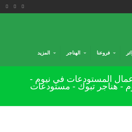
تر
فروعنا
الهناجر
المزيد
ريد وتركيب اعمال الهناجر بمدينة نيوم 0500559613 - اعمال المستودعات في نيوم -
وم - هناجر تبوك - مستودعات