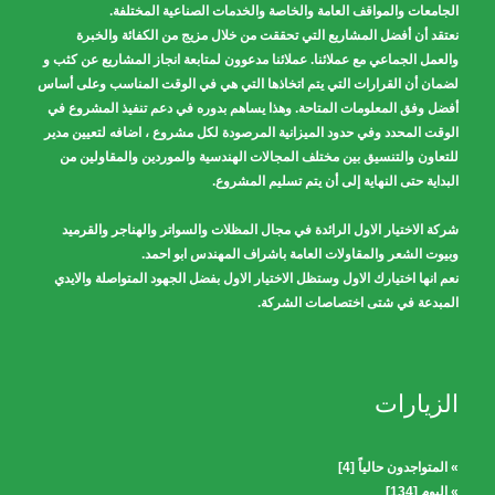
الجامعات والمواقف العامة والخاصة والخدمات الصناعية المختلفة.
نعتقد أن أفضل المشاريع التي تحققت من خلال مزيج من الكفائة والخبرة
والعمل الجماعي مع عملائنا. عملائنا مدعوون لمتابعة انجاز المشاريع عن كثب و
لضمان أن القرارات التي يتم اتخاذها التي هي في الوقت المناسب وعلى أساس
أفضل وفق المعلومات المتاحة. وهذا يساهم بدوره في دعم تنفيذ المشروع في
الوقت المحدد وفي حدود الميزانية المرصودة لكل مشروع ، اضافه لتعيين مدير
للتعاون والتنسيق بين مختلف المجالات الهندسية والموردين والمقاولين من
البداية حتى النهاية إلى أن يتم تسليم المشروع.
شركة الاختيار الاول الرائدة في مجال المظلات والسواتر والهناجر والقرميد
وبيوت الشعر والمقاولات العامة باشراف المهندس ابو احمد.
نعم انها اختيارك الاول وستظل الاختيار الاول بفضل الجهود المتواصلة والايدي
المبدعة في شتى اختصاصات الشركة.
الزيارات
» المتواجدون حالياً [4]
» اليوم [134]