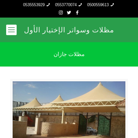
0535553929
0553770074
0500559613
مظلات وسواتر الإختيار الأول
مظلات جازان