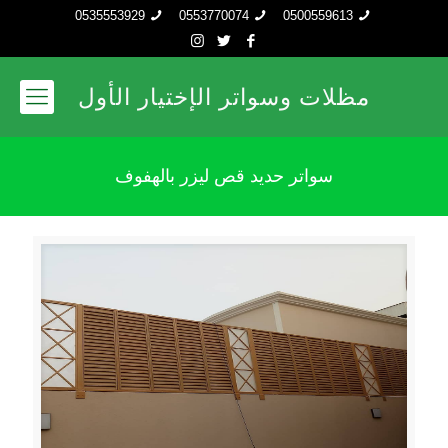
0535553929
0553770074
0500559613
مظلات وسواتر الإختيار الأول
سواتر حديد قص ليزر بالهفوف