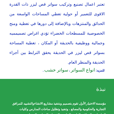
تعتبر اعمال تصنيع وتركيب سواتر قص ليزر ذات القدرة
الاقوى للتعمير أو حولية تغطي المساحات الواسعة من
الحدائق والمنتزهات وبالإضافة إلى دورها في تغطية ومنح
الخصوصية للمسطحات الخضراء تؤدي اغراص تصميمميه
وجمالية ووظيفية بالحديقة أو المكان ، تغطية المساحة
بسواتر قص ليزر في الحديقة يحقق الترابط بين أجزاء
الحديقة والمنظر العام.
انواع السواتر
سواتر خشب
للمزيد:
،
.
نبذة
مؤسسة الاختيار الأول
تقوم بتصميم وبتنفيذ مشاريع الانشاءوالتشييد للمرافق
التجارية والحكومية والمصانع ، وتنفيذ وتظليل ساحات المدارس وكليات