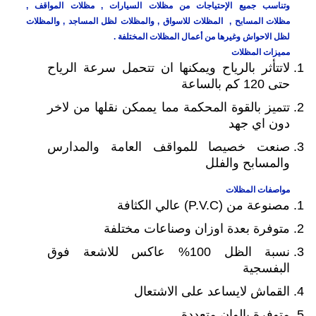
وتناسب جميع الإحتياجات من مظلات السيارات , مظلات المواقف ,
مظلات المسابح , المظلات للاسواق , والمظلات لظل المساجد , والمظلات
لظل الاحواش وغيرها من أعمال المظلات المختلفة .
مميزات المظلات
لاتتأثر بالرياح ويمكنها ان تتحمل سرعة الرياح
حتى 120 كم بالساعة
تتميز بالقوة المحكمة مما يممكن نقلها من لاخر
دون اي جهد
صنعت خصيصا للمواقف العامة والمدارس
والمسابح والفلل
مواصفات المظلات
مصنوعة من (P.V.C) عالي الكثافة
متوفرة بعدة اوزان وصناعات مختلفة
نسبة الظل 100% عاكس للاشعة فوق
البفسجية
القماش لايساعد على الاشتعال
متوفرة بالوان متعددة